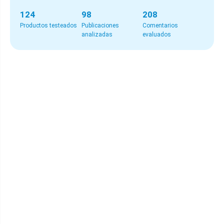
124
98
208
Productos testeados
Publicaciones
Comentarios
analizadas
evaluados
El mejor del ranking
🏅 | Magrifit Flash |
Comprar
Potencia la quema de grasa en cetosis
|
Ketosan |
Comprar
En formato líquido
| Lovital |
Comprar