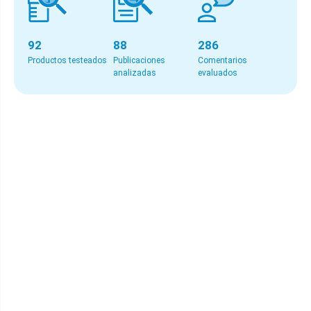
92
88
286
Productos testeados
Publicaciones
Comentarios
analizadas
evaluados
El mejor del ranking
🏅 | Magrifit Piperine |
Comprar
Colabora en el control de la glucemia
|
Garcinia |
Comprar