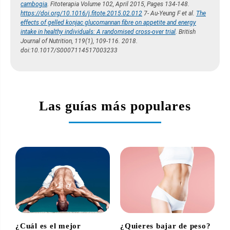
cambogia
. Fitoterapia Volume 102, April 2015, Pages 134-148.
https://doi.org/10.1016/j.fitote.2015.02.012
7- Au-Yeung F et al.
The
effects of gelled konjac glucomannan fibre on appetite and energy
intake in healthy individuals: A randomised cross-over trial
. British
Journal of Nutrition, 119(1), 109-116. 2018.
doi:10.1017/S0007114517003233
Las guías más populares
¿Cuál es el mejor
¿Quieres bajar de peso?