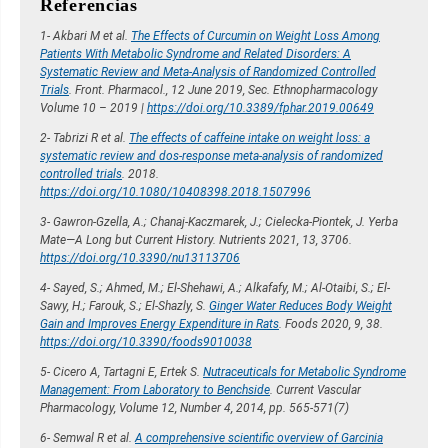
Referencias
1- Akbari M et al.
The Effects of Curcumin on Weight Loss Among
Patients With Metabolic Syndrome and Related Disorders: A
Systematic Review and Meta-Analysis of Randomized Controlled
Trials
. Front. Pharmacol., 12 June 2019, Sec. Ethnopharmacology
Volume 10 – 2019 |
https://doi.org/10.3389/fphar.2019.00649
2- Tabrizi R et al.
The effects of caffeine intake on weight loss: a
systematic review and dos-response meta-analysis of randomized
controlled trials
. 2018.
https://doi.org/10.1080/10408398.2018.1507996
3- Gawron-Gzella, A.; Chanaj-Kaczmarek, J.; Cielecka-Piontek, J. Yerba
Mate—A Long but Current History. Nutrients 2021, 13, 3706.
https://doi.org/10.3390/nu13113706
4- Sayed, S.; Ahmed, M.; El-Shehawi, A.; Alkafafy, M.; Al-Otaibi, S.; El-
Sawy, H.; Farouk, S.; El-Shazly, S.
Ginger Water Reduces Body Weight
Gain and Improves Energy Expenditure in Rats
. Foods 2020, 9, 38.
https://doi.org/10.3390/foods9010038
5- Cicero A, Tartagni E, Ertek S.
Nutraceuticals for Metabolic Syndrome
Management: From Laboratory to Benchside
. Current Vascular
Pharmacology, Volume 12, Number 4, 2014, pp. 565-571(7)
6- Semwal R et al.
A comprehensive scientific overview of Garcinia